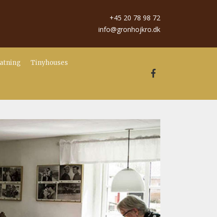
+45 20 78 98 72
info@gronhojkro.dk
atning
Tinyhouses