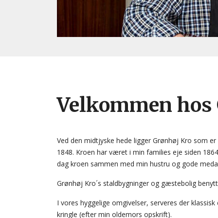
Velkommen hos 
Ved den midtjyske hede ligger Grønhøj Kro som er en
1848. Kroen har været i min families eje siden 1864
dag kroen sammen med min hustru og gode medar
Grønhøj Kro´s staldbygninger og gæstebolig benytte
I vores hyggelige omgivelser, serveres der klass
kringle (efter min oldemors opskrift).