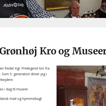
Grønhøj Kro og Musee
 fredet Kgl. Privilegeret kro fra
. Som 5. generation driver jeg i
bejdere.
s i dag til museer.
isk dansk mad og hjemmebagt